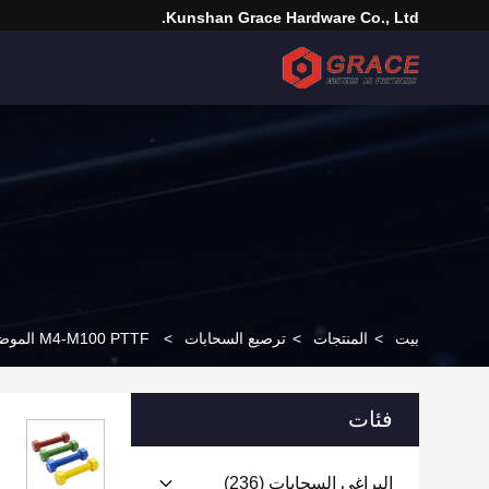
Kunshan Grace Hardware Co., Ltd.
بيت
>
المنتجات
>
ترصيع السحابات
>
M4-M100 PTTF الموضوع قضبان Xylan المغلفة البراغي والصواميل
فئات
البراغي السحابات
(236)