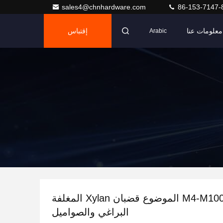
sales4@chnhardware.com
86-153-7147-
معلومات عنا
إقتباس
Arabic
M4-M100 PTTF الموضوع قضبان Xylan المغلفة
البراغي والصواميل