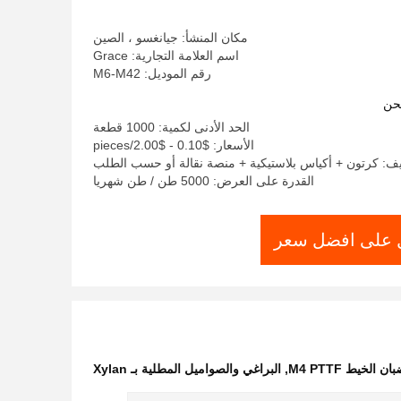
مكان المنشأ: جيانغسو ، الصين
اسم العلامة التجارية: Grace
رقم الموديل: M6-M42
حن
الحد الأدنى لكمية: 1000 قطعة
الأسعار: $0.10 - $2.00/pieces
يف: كرتون + أكياس بلاستيكية + منصة نقالة أو حسب الطلب
القدرة على العرض: 5000 طن / طن شهريا
على افضل سعر
ن الخيط M4 PTTF
,
البراغي والصواميل المطلية بـ Xylan