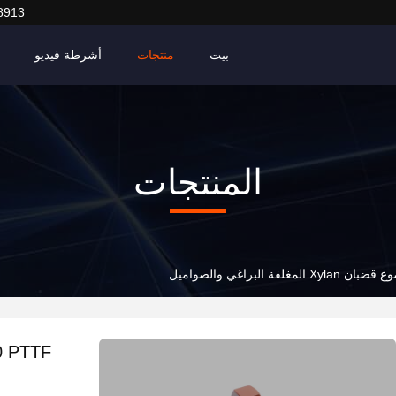
8913
بيت
منتجات
أشرطة فيديو
المنتجات