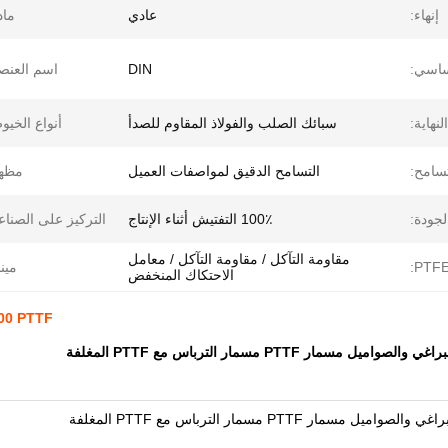
إنهاء:
عادي
ماد
اسي:
DIN
اسم العنص
لنهاية:
سبائك الصلب والفولاذ المقاوم للصدأ
أنواع الخيو
تسامح:
التسامح الدقيق لمواصفات العميل
مظهر
لجودة:
100٪ التفتيش أثناء الإنتاج
التركيز على الصناع
مقاومة التآكل / مقاومة التآكل / معامل
مينا
الاحتكاك المنخفض
M4-M100 PTTF الموضوع قضبان ylan