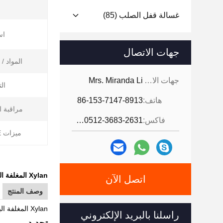
غسالة قفل الصلب
(85)
اس
جهات الاتصال
المواد / ا
جهات الاتصال:
Mrs. Miranda Li
ال
هاتف:
86-153-7147-8913
مراقبة ا
فاكس:
86-0512-3683-2631
ميزات PTFE:
Xylan المغلفة البراغي والصواميل مسمار PTTF مسمار الترباس مع PTTF المغلفة
اتصل الآن
وصف المنتج
Xylan المغلفة البراغي والصواميل مسمار PTTF مسمار الترباس مع PTTF المغلفة
راسلنا بالبريد الإلكتروني