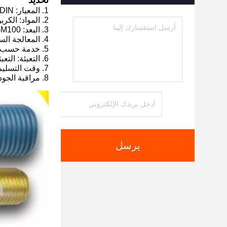
تحديد
1. المعيار: ISO ، JIS ، GB ، ANSI ، BSW ، DIN أو غير قياسي حسب التخصيص
2. المواد: الكربون الصلب والفولاذ المقاوم للصدأ 304/316 وسبائك الصلب والبلاستيك
3. البعد: M4-M100 ،
4. المعالجة السطحية: الزنك ، النيكل مطلي ، أكسيد أسود ، HDG ، Dacromet ، إلخ
5. خدمة حسب الطلب متاحة
6. التعبئة: التعبئة العامة: كرتون + أكياس بلاستيكية + منصة نقالة أو وفقا لمتطلباتك
7. وقت التسليم: في غضون 10 أيام أو على أساس الكمية الخاصة بك
8. مراقبة الجودة المتسقة ، مصنع ISO
يرسل