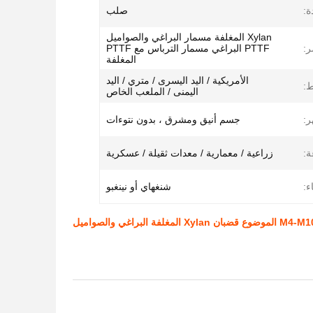
ة:
صلب
Xylan المغلفة مسمار البراغي والصواميل
ر:
PTTF البراغي مسمار الترباس مع PTTF
المغلفة
الأمريكية / اليد اليسرى / متري / اليد
ط:
اليمنى / الملعب الخاص
:
جسم أنيق ومشرق ، بدون نتوءات
ة:
زراعية / معمارية / معدات ثقيلة / عسكرية
ء:
شنغهاي أو نينغبو
X المغلفة البراغي والصواميل