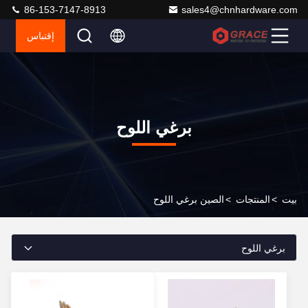
86-153-7147-8913
sales4@chnhardware.com
إقتباس
برغي اللوح
بيت
>
المنتجات
>
الصين برغي اللوح
برغي اللوح