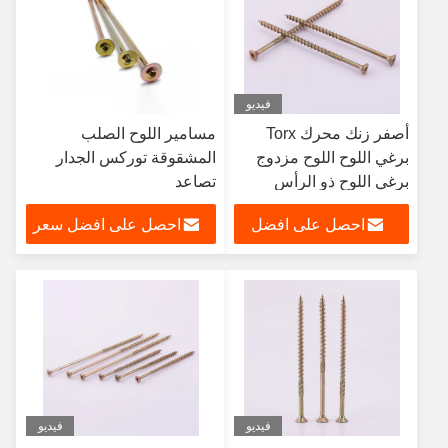
فيديو
أصفر زنك محرك Torx
مسامير اللوح الصلب
برغي اللوح اللوح مزدوج
المشقوقة توركس الجدار
برغي اللوح ذو الرأس
تصاعد
الغاطسة
احصل على افضل
احصل على افضل سعر
سعر
فيديو
فيديو