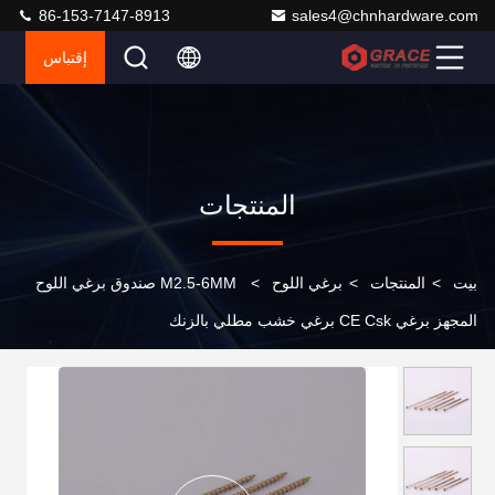
86-153-7147-8913
sales4@chnhardware.com
إقتباس
المنتجات
بيت
>
المنتجات
>
برغي اللوح
>
M2.5-6MM صندوق برغي اللوح
المجهز برغي CE Csk برغي خشب مطلي بالزنك