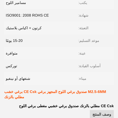
يكتب:
مسامير اللوح
شهادة:
ISO9001: 2008 ROHS CE
التعبئة:
كرتون + اكياس بلاستيك
موعد التسليم:
15-20 يومًا
عينة:
متوافرة
أسلوب القيادة:
توركس
ميناء:
شنغهاي أو نينغبو
M2.5-6MM صندوق برغي اللوح المجهز برغي CE Csk برغي خشب
مطلي بالزنك
CE Csk مطلي بالزنك صندوق برغي خشبي مغطى برغي اللوح
وصف المنتج