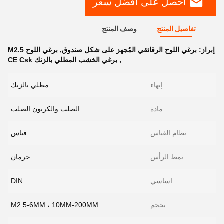
احصل على افضل سعر
تفاصيل المنتج
وصف المنتج
إبراز:
برغي اللوح الرقائقي المُجهز على شكل صندوق
,
برغي اللوح M2.5
,
برغي الخشب المطلي بالزنك CE Csk
إنهاء:
مطلي بالزنك
مادة:
الصلب والكربون الصلب
نظام القياس:
قياس
نمط الرأس:
حرمان
اساسي:
DIN
بحجم:
M2.5-6MM ، 10MM-200MM