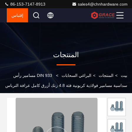
86-153-7147-8913
sales4@chnhardware.com
إقتباس
المنتجات
بيت
>
المنتجات
>
البراغي السحابات
>
DIN 933 مسامير رأس
سداسية مسامير فولاذية كربونية فئة 4.8 زنك أزرق كامل عرافة الترباس