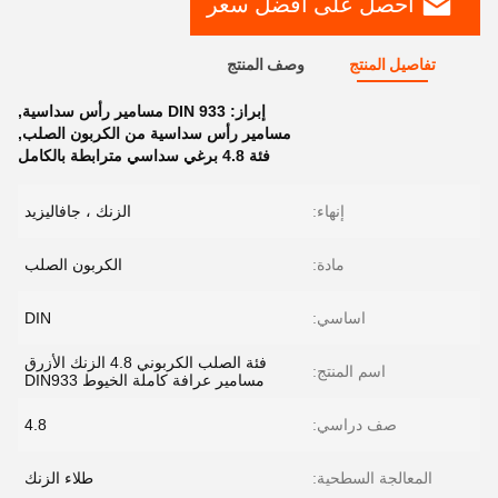
احصل على افضل سعر
تفاصيل المنتج
وصف المنتج
إبراز:
DIN 933 مسامير رأس سداسية
,
مسامير رأس سداسية من الكربون الصلب
,
فئة 4.8 برغي سداسي مترابطة بالكامل
إنهاء:
الزنك ، جافاليزيد
مادة:
الكربون الصلب
اساسي:
DIN
فئة الصلب الكربوني 4.8 الزنك الأزرق
اسم المنتج:
مسامير عرافة كاملة الخيوط DIN933
صف دراسي:
4.8
المعالجة السطحية:
طلاء الزنك