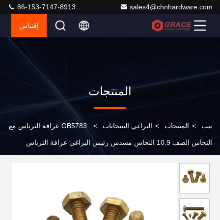
86-153-7147-8913
sales4@chnhardware.com
إقتباس
المنتجات
بيت
>
المنتجات
>
البراغي السحابات
>
GB5783 عرافة الترباس مع
النحاس الصف 10.9 النحاس مسدس رئيس البراغي عرافة الترباس
Din933