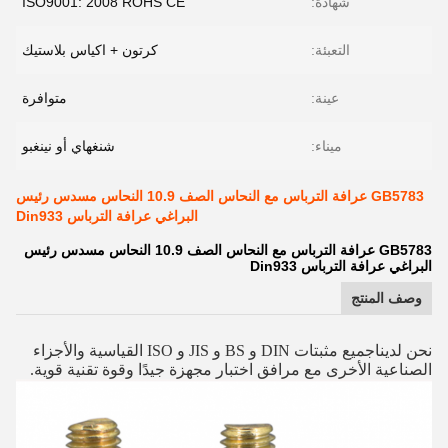
شهادة:
ISO9001: 2008 ROHS CE
التعبئة:
كرتون + اكياس بلاستيك
عينة:
متوافرة
ميناء:
شنغهاي أو نينغبو
GB5783 عرافة الترباس مع النحاس الصف 10.9 النحاس مسدس رئيس
البراغي عرافة الترباس Din933
GB5783 عرافة الترباس مع النحاس الصف 10.9 النحاس مسدس رئيس
البراغي عرافة الترباس Din933
وصف المنتج
نحن لدينا
جميع مثبتات DIN و BS و JIS و ISO القياسية والأجزاء
الصناعية الأخرى مع مرافق اختبار مجهزة جيدًا وقوة تقنية قوية.