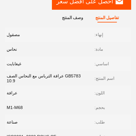
احصل على افضل سعر
تفاصيل المنتج
وصف المنتج
إنهاء:
مصقول
مادة:
نحاس
اساسي:
غيغابايت
GB5783 عرافة الترباس مع النحاس الصف
اسم المنتج:
10.9
اللون:
عرافة
بحجم:
M1-M68
طلب:
صناعة