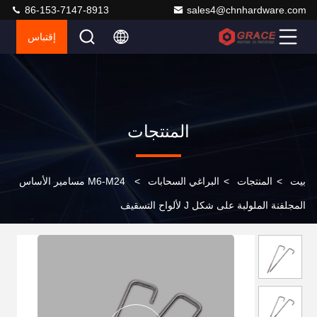
86-153-7147-8913
sales4@chnhardware.com
إقتباس
المنتجات
بيت
>
المنتجات
>
البراغي السحابات
>
M6-M24 مسامير الأساس
المجلفنة الملولبة على شكل J لألواح التسقيف