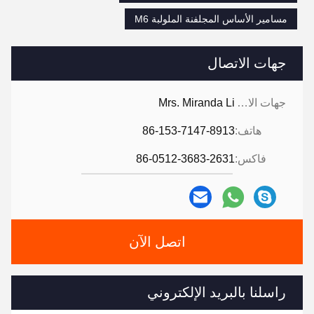
مسامير الأساس المجلفنة الملولبة M6
جهات الاتصال
جهات الاتصال:
Mrs. Miranda Li
هاتف:
86-153-7147-8913
فاكس:
86-0512-3683-2631
اتصل الآن
راسلنا بالبريد الإلكتروني