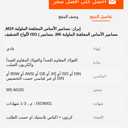
احصل على افضل سعر
تفاصيل المنتج
وصف المنتج
إبراز:
مسامير الأساس المجلفنة الملولبة M24
,
مسامير الأساس المجلفنة الملولبة M6
,
مسامير ISO j لألواح التسقيف
إنهاء:
عادي
الفولاذ المقاوم للصدأ والفولاذ المقاوم للصدأ
مادة:
والكربون الصلب
DIN أو ISO أو JIS أو GB أو ANSI أو BSW أو
اساسي:
DIN أو غير قياسي حسب التخصيص
بحجم:
M5-M100
شهادة:
ISO9001 ؛ م ، 3-1 شهادات
التعبئة:
كرتون + اكياس بلاستيك او حسب الطلب