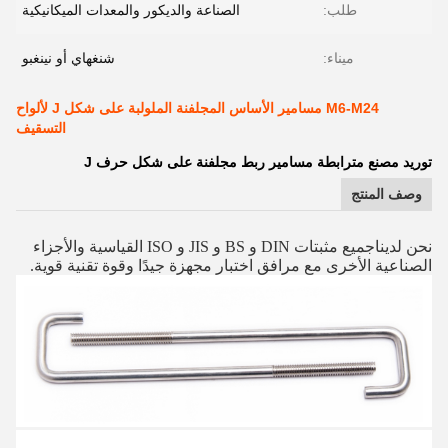
طلب:
الصناعة والديكور والمعدات الميكانيكية
ميناء:
شنغهاي أو نينغبو
M6-M24 مسامير الأساس المجلفنة الملولبة على شكل J لألواح
التسقيف
توريد مصنع مترابطة مسامير ربط مجلفنة على شكل حرف J
وصف المنتج
نحن لدينا
جميع مثبتات DIN و BS و JIS و ISO القياسية والأجزاء
الصناعية الأخرى مع مرافق اختبار مجهزة جيدًا وقوة تقنية قوية.