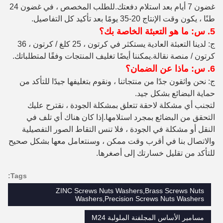
غضون 7 أيام بعد استلام دفعتك.للطلب المخصص ، في غضون 24
طنًا ، يكون وقت الإنتاج 20-35 يومًا بعد تأكيد كل التفاصيل.
5. س: ما هو التعبئة الخاصة بك؟
ج: لدينا التعبئة العادية يستكثر في كرتون ، 25 كلغ / كرتون ، 36
كرتون / منصة نقالة.يمكننا أيضًا تغليف المنتجات وفقًا لمتطلباتك.
6. س: ماذا عن الضمان؟
ج: نحن واثقون جدًا من منتجاتنا ، ونقوم بتغليفها جيدًا للتأكد من
حماية البضائع بشكل جيد.
لتجنب أي مشكلة لاحقة تتعلق بمشكلة الجودة ، نقترح عليك
التحقق من البضائع بمجرد استلامها.إذا كان هناك أي تلف في
النقل أو مشكلة في الجودة ، فلا تنس التقاط الصور التفصيلية
والاتصال بنا في أقرب وقت ممكن ، وسنتعامل معها بشكل صحيح
للتأكد من تقليل خسارتك إلى أصغرها.
Tags:
ZINC Screws Nuts Washers,Brass Screws Nuts
Washers,Precision Screws Nuts Washers
مسامير الأساس المجلفنة الملولبة M24