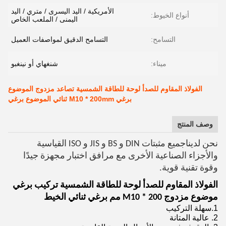
الأمريكية / اليد اليسرى / متري / اليد
أنواع الخيوط:
اليمنى / الملعب الخاص
التسامح:
التسامح الدقيق لمواصفات العميل
ميناء:
شنغهاي أو نينغبو
الفولاذ المقاوم للصدأ لوحة للطاقة الشمسية تصاعد مزدوج الموضوع
برغي M10 * 200mm ثنائي الموضوع برغي
وصف المنتج
نحن لدينا
جميع مثبتات DIN و BS و JIS و ISO القياسية
والأجزاء الصناعية الأخرى مع مرافق اختبار مجهزة جيدًا
وقوة تقنية قوية.
الفولاذ المقاوم للصدأ لوحة للطاقة الشمسية تركيب برغي
موضوع مزدوج M10 * 200 مم برغي ثنائي الخيط
1.سهلة التركيب
2. عالية المتانة