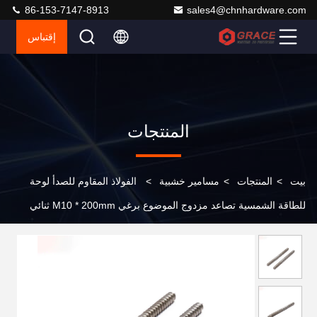
86-153-7147-8913
sales4@chnhardware.com
إقتباس
المنتجات
بيت
>
المنتجات
>
مسامير خشبية
>
الفولاذ المقاوم للصدأ لوحة
للطاقة الشمسية تصاعد مزدوج الموضوع برغي M10 * 200mm ثنائي
الموضوع برغي