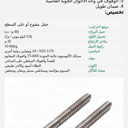
3- الوقوف في وجه الأحوال الجوية القاسية
4. ضمان طويل
تخصيص:
حقل مفتوح أو على السطح
موقع التركيب:
حمل الرياح:
(40 م / ث)
تحميل الثلج:
(0.8 كيلو نيوتن / م
2
)
بناء
ن
ز الارتفاع
20 م
زاوية الميل
10-60deg
اساسي:
AS / NZS 1170 ومعايير دولية أخرى
سبائك الألومنيوم عالية الجودة 6005-T5 والفولاذ المقاوم
مواد:
للصدأ والفولاذ المجلفن على الساخن
اللون:
الطلاء أسود والآخر طبيعي
مضاد للتآكل
المنيوم مؤكسد وستانلس ستيل ودهان ومجلفن