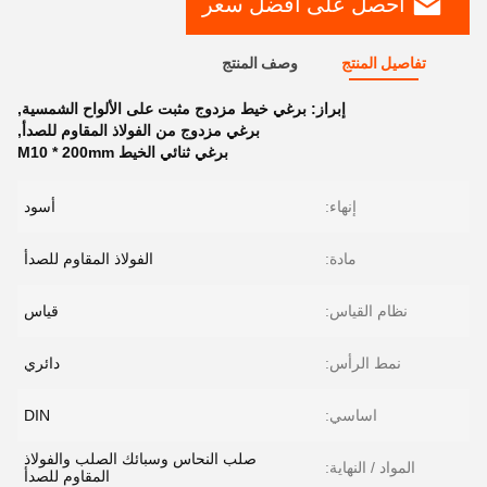
احصل على افضل سعر
تفاصيل المنتج
وصف المنتج
إبراز:
برغي خيط مزدوج مثبت على الألواح الشمسية
,
برغي مزدوج من الفولاذ المقاوم للصدأ
,
برغي ثنائي الخيط M10 * 200mm
إنهاء:
أسود
مادة:
الفولاذ المقاوم للصدأ
نظام القياس:
قياس
نمط الرأس:
دائري
اساسي:
DIN
صلب النحاس وسبائك الصلب والفولاذ
المواد / النهاية:
المقاوم للصدأ