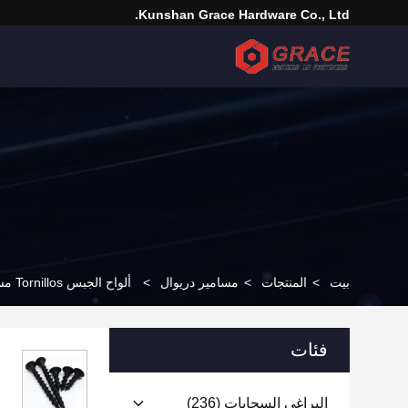
Kunshan Grace Hardware Co., Ltd.
بيت
>
المنتجات
>
مسامير دريوال
>
ألواح الجبس Tornillos مسامير دريوال خيط خشن برغي رأس بوق الفوسفات الأسود
فئات
البراغي السحابات
(236)