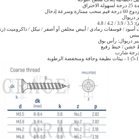
اختراق
زة وسرعة إدخال
 دريوال
 / 4.8
ت أسود / فوسفات رمادي / أبيض مجلفن أو أصفر / نيكل / داكروميت (ز
ليبس
ر دريوال: رأس بوق
ط خشن / خيط رفيع