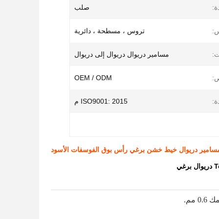
ة:
صلب
س:
تروس ، مسطحة ، دائرية
ت:
مسامير دريوال دريوال إلى دريوال
:
OEM / ODM
ة:
ISO9001: 2015 م
مم.