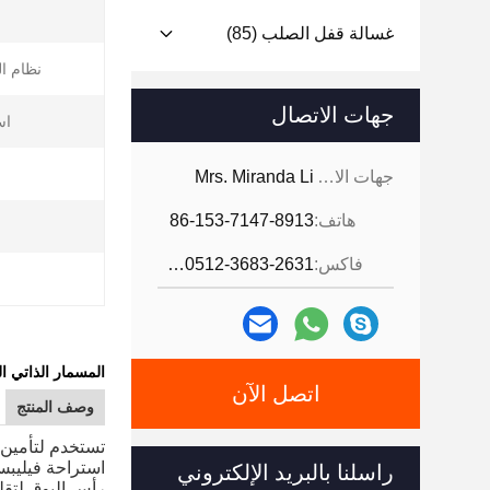
غسالة قفل الصلب
(85)
نظام ا
جهات الاتصال
اس
جهات الاتصال:
Mrs. Miranda Li
هاتف:
86-153-7147-8913
فاكس:
86-0512-3683-2631
المسمار الذاتي التن
اتصل الآن
وصف المنتج
تستخدم لتأمين ا
استراحة فيليبس رقم 2 لقي
راسلنا بالبريد الإلكتروني
رأس البوق لتقل