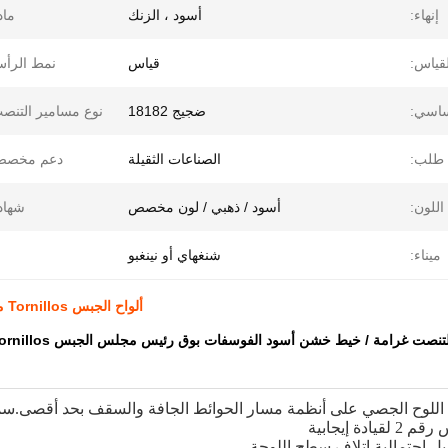
إنهاء:
أسود ، الزنك
ماد
لقياس:
قياس
نمط الرأ
اسي:
ضجيج 18182
نوع مسامير التنص
طلب:
الصناعات الثقيلة
دعم مخصص
اللون:
أسود / ذهبي / لون مخصص
شهاد
ميناء:
شنغهاي أو نينغبو
ألواح الجبس Tornillos مسامير دريوال خيط خشن برغي رأس بوق الفوسفات الأسود
صت غرامة / خيط خشن أسود الفوسفات بوق رئيس مجلس الجبس Tornillos دريوال برغي
للوح الجصي على أنظمة مسار الحوائط الجافة والسقف بحد أقصى.سمك 0.6 
ادة إيجابية
يل احتمالية إتلاف سطح اللوحة