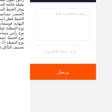
نقطة فائقة الحدة 25 درجة لسهولة ال
يوفر الخيط المزدوج 60 درجة قيم سحب ممتا
العنصر: مسامير
الخيط قطر (مم): 3.5 / 3.9 / 4.2
النهاية: فوسفا
نوع العطلة: في
نوع رأس مسامي
نوع الخيط: خي
نوع النقطة 25 درجة شارب
تصنيف التآكل (1-5) 1 - بيئات نظيفة وجافة ومنخفضة الرطوبة
يرسل