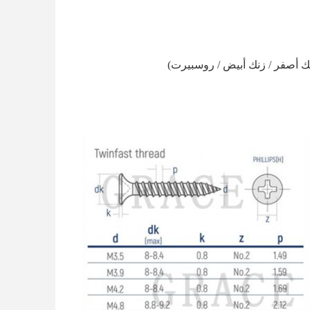
نك أصفر / زنك أبيض / روسبيرت)