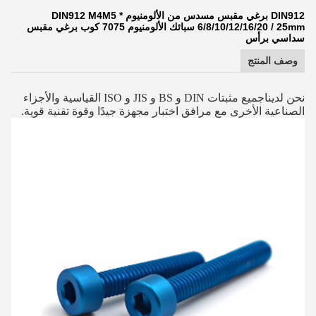
DIN912 برغي مقبس مسدس من الألومنيوم DIN912 M4M5 *
6/8/10/12/16/20 / 25mm سبائك الألومنيوم 7075 كوب برغي مقبس
سداسي برأس
وصف المنتج
نحن لدينا
جميع مثبتات DIN و BS و JIS و ISO القياسية والأجزاء
الصناعية الأخرى مع مرافق اختبار مجهزة جيدًا وقوة تقنية قوية.