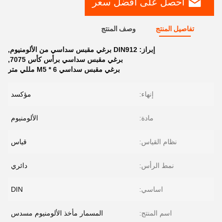
احصل على افضل سعر
تفاصيل المنتج
وصف المنتج
إبراز:
DIN912 برغي مقبس سداسي من الألومنيوم
,
برغي مقبس سداسي برأس كأس 7075
,
برغي مقبس سداسي M5 * 6 مللي متر
إنهاء:
مؤكسد
مادة:
الألومنيوم
نظام القياس:
قياس
نمط الرأس:
دائري
اساسي:
DIN
اسم المنتج:
المسمار مأخذ الألومنيوم مسدس