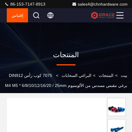
86-153-7147-8913
sales4@chnhardware.com
إقتباس
المنتجات
بيت
>
المنتجات
>
البراغي السحابات
>
7075 كوب رأس DIN912
برغي مقبس مسدس من الألومنيوم M4 M5 * 6/8/10/12/16/20 / 25mm