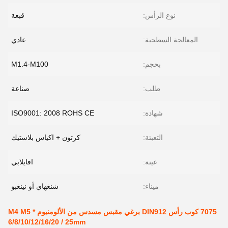
نوع الرأس:
قبعة
المعالجة السطحية:
عادي
بحجم:
M1.4-M100
طلب:
صناعة
شهادة:
ISO9001: 2008 ROHS CE
التعبئة:
كرتون + اكياس بلاستيك
عينة:
افايلابي
ميناء:
شنغهاي أو نينغبو
7075 كوب رأس DIN912 برغي مقبس مسدس من الألومنيوم M4 M5 *
6/8/10/12/16/20 / 25mm