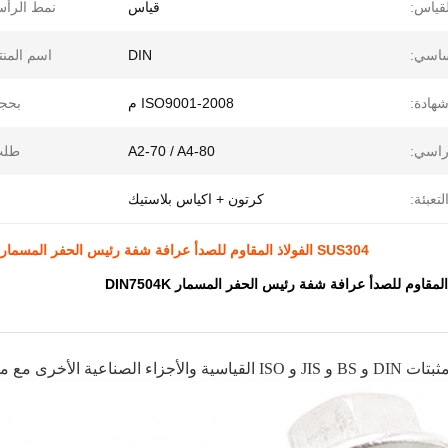
لقياس:
قياس
نمط الرأ
اسي:
DIN
اسم المنت
هادة:
ISO9001-2008 م
بحج
اسي:
A2-70 / A4-80
طلب
لتعبئة:
كرتون + اكياس بلاستيك
SUS304 الفولاذ المقاوم للصدأ عرافة شفة رئيس الحفر المسمار DIN7504K DIN7504K عرافة غسالة الذاتي الحفر المسمار
الصناعية الأخرى مع مرافق اختبار مجهزة جيدًا وقوة تقنية قوية.