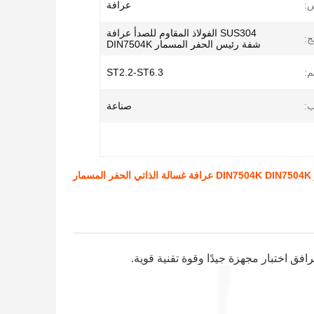
س:
عرافة
SUS304 الفولاذ المقاوم للصدأ عرافة
ج:
شفة رئيس الحفر المسمار DIN7504K
م:
ST2.2-ST6.3
:
صناعة