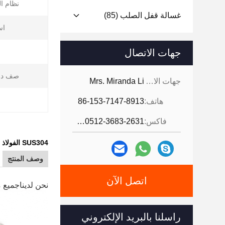
نظام ا
غسالة قفل الصلب
(85)
اس
جهات الاتصال
ش
صف در
جهات الاتصال:
Mrs. Miranda Li
ا
هاتف:
86-153-7147-8913
فاكس:
86-0512-3683-2631
SUS304 الفولاذ المقاوم للصدأ عرافة شفة رئيس الحفر المسمار DIN7504K
وصف المنتج
اتصل الآن
نحن لدينا
جميع مثبتات DIN و BS و JIS و ISO القياسية والأجزاء 
راسلنا بالبريد الإلكتروني