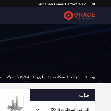
Kunshan Grace Hardware Co., Ltd.
بيت
>
المنتجات
>
مفكات ذاتية الطرق
>
SUS304 الفولاذ المقاوم للصدأ عرافة شفة رئيس الحفر المسمار DIN7504K DIN7504K عرافة غسالة الذاتي الحفر المسمار
فئات
البراغي السحابات
(236)