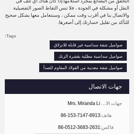
التحقق من البضائع بمجرد استلامها.إذا كان هناك أي تلف في
النقل أو مشكلة في الجودة ، فلا تنس التقاط الصور التفصيلية
والاتصال بنا في أقرب وقت ممكن ، وسنتعامل معها بشكل صحيح
للتأكد من تقليل خسارتك إلى أصغرها.
Tags:
صواميل شفة سداسية غير قابلة للانزلاق
صواميل سداسية مطلية بقشرة الزنك
صواميل شفة معدنية من الفولاذ المقاوم للصدأ
جهات الاتصال
جهات الاتصال:
Mrs. Miranda Li
هاتف:
86-153-7147-8913
فاكس:
86-0512-3683-2631