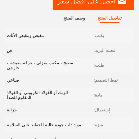
احصل على افضل سعر
تفاصيل المنتج
وصف المنتج
يكتب:
مقبض ومقبض الأثاث
التعبئة البريد:
ص
مطبخ ، مكتب منزلي ، غرفة معيشة ،
طلب:
خارجي
نمط التصميم:
صناعي
الزنك أو الفولاذ الكربوني أو الفولاذ
مادة:
المقاوم للصدأ
إستعمال:
خزانة
ميزة:
مواد ذات جودة عالية للحفاظ على السلامة