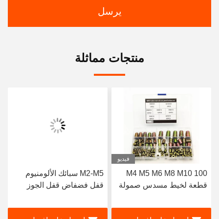
يرسل
منتجات مماثلة
فيديو
M4 M5 M6 M8 M10 100
M2-M5 سبائك الألومنيوم
قطعة لخيط مسدس صمولة
قفل فضفاض قفل الجوز
أثاث خشبي إدراج صمولة
قفل الذاتي قفل النايلون
لون صواميل أثاث مطلية
حلقة لون الجوز