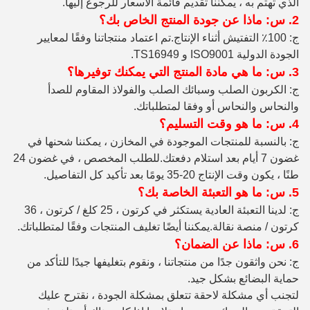
الذي تهتم به ، يمكننا تقديم قائمة الأسعار للرجوع إليها.
2. س: ماذا عن جودة المنتج الخاص بك؟
ج: 100٪ التفتيش أثناء الإنتاج
.تم اعتماد منتجاتنا وفقًا لمعايير
الجودة الدولية ISO9001 و TS16949.
3. س: ما هي مادة المنتج التي يمكنك توفيرها؟
ج: الكربون الصلب وسبائك الصلب والفولاذ المقاوم للصدأ
والنحاس والنحاس أو وفقا لمتطلباتك.
4. س: ما هو وقت التسليم؟
ج: بالنسبة للمنتجات الموجودة في المخازن ، يمكننا شحنها في
غضون 7 أيام بعد استلام دفعتك.للطلب المخصص ، في غضون 24
طنًا ، يكون وقت الإنتاج 20-35 يومًا بعد تأكيد كل التفاصيل.
5. س: ما هو التعبئة الخاصة بك؟
ج: لدينا التعبئة العادية يستكثر في كرتون ، 25 كلغ / كرتون ، 36
كرتون / منصة نقالة.يمكننا أيضًا تغليف المنتجات وفقًا لمتطلباتك.
6. س: ماذا عن الضمان؟
ج: نحن واثقون جدًا من منتجاتنا ، ونقوم بتغليفها جيدًا للتأكد من
حماية البضائع بشكل جيد.
لتجنب أي مشكلة لاحقة تتعلق بمشكلة الجودة ، نقترح عليك