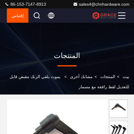
86-153-7147-8913
sales4@chnhardware.com
إقتباس
المنتجات
بيت
>
المنتجات
>
مشابك أخرى
>
يموت يلقي الزنك مقبض قابل
للتعديل لقط رافعة مع مسمار