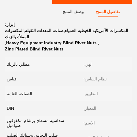
تفاصيل المنتج
وصف المنتج
إبراز:
المكسرات الأمريكية الخيطية العمياء,صناعة المعدات الثقيلة,المكسرات
المملأة بالزنك
,
Heavy Equipment Industry Blind Rivet Nuts
,
Zinc Plated Blind Rivet Nuts
أنهي:
مطلي بالزنك
نظام القياس:
قياس
التطبيق:
الصناعة العامة
المعيار:
DIN
سداسية مسطح برشام مكفوفين
الاسم:
صواميل
صلب النحاس وسبائك الصلب