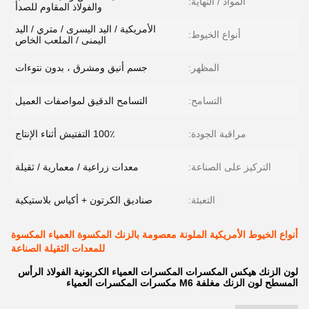
المواد / النهاية:
والفولاذ المقاوم للصدأ
الأمريكية / اليد اليسرى / متري / اليد
أنواع الخيوط:
اليمنى / الملعب الخاص
المظهر:
جسم أنيق ومشرق ، بدون نتوءات
التسامح:
التسامح الدقيق لمواصفات العميل
مراقبة الجودة:
100٪ التفتيش أثناء الإنتاج
التركيز على الصناعة:
معدات زراعية / معمارية / ثقيلة
التعبئة:
صناديق الكرتون + أكياس بلاستيكية
أنواع الخيوط الأمريكية الملونة معصومة بالزنك المكسوة العمياء المكسوة
للمعدات الثقيلة الصناعة
لون الزنك هيكس المكسرات المكسرات العمياء الكربونية الفولاذ الرأس
المسطح لون الزنك مغلفة M6 مكسرات المكسرات العمياء