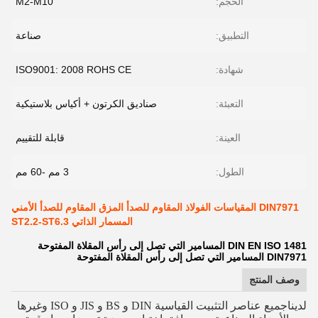
الحجم:
M2-M10
التطبيق:
صناعة
شهادة:
ISO9001: 2008 ROHS CE
التعبئة:
صناديق الكرتون + أكياس بلاستيكية
العينة:
قابلة للتقييم
الطول:
3 مم -60 مم
DIN7971 المقياسات الفولاذ المقاوم للصدأ المزق المقاوم للصدأ الأمني
المسمار الذاتي ST2.2-ST6.3
DIN EN ISO 1481 المسامير التي تصل إلى رأس المقلاة المفتوحة
DIN7971 المسامير التي تصل إلى رأس المقلاة المفتوحة
وصف المنتج
لدينا
جميع عناصر التثبيت القياسية DIN و BS و JIS و ISO وغيرها