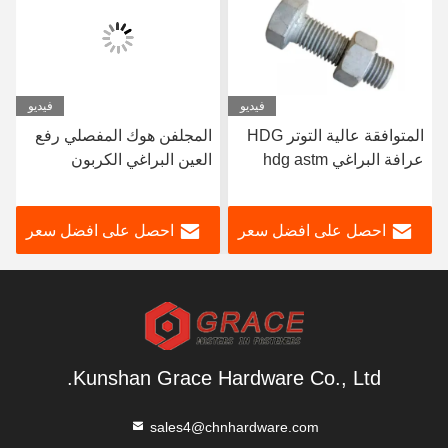
فيديو
فيديو
المتوافقة عالية التوتر HDG
المجلفن هوك المفصلي رفع
عرافة البراغي hdg astm
العين البراغي الكربون
a325 الثقيلة عرافة الترباس
الصلب غير القابل للصدأ
عالية التوتر الترباس
مسامير العين
احصل على افضل سعر
احصل على افضل سعر
Kunshan Grace Hardware Co., Ltd.
sales4@chnhardware.com