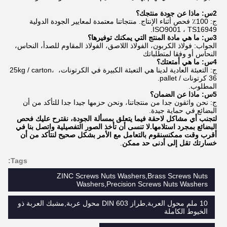
2س: ماذا عن جودة منتجك؟
ج: 100٪ فحص أثناء الإنتاج. منتجاتنا معتمدة لمعايير الجودة الدولية 
ISO9001 ، TS16949.
3س: ما هي مادة المنتج التي يمكنك توفيرها؟
الجواب: فولاذ الكربون، الفولاذ اللاصق، الفولاذ المقاوم للصدأ، النحاس، 
النحاس أو وفقا لمتطلباتك
4س: ما هي أمتعتك؟
ج: التعبئة العادية لدينا هي التعبئة الكبيرة في الكرتونات، 25kg / carton، 
36 كرتونات / pallet.
المطلوب.
5س: ماذا عن الضمان؟
ج: نحن واثقون جدا من منتجاتنا، ونحن حزمها جيدا جدا للتأكد من أن 
البضائع في حماية جيدة.
لتجنب أي مشاكل لاحقة فيما يتعلق بمسألة الجودة، نقترح عليك فحص 
البضائع بمجرد استلامها.لا تنسى أن تأخذ الصور التفصيلية واتصل بنا في 
أقرب وقت ممكنسنقوم بالتعامل مع الأمر بشكل صحيح لنتأكد من أن 
خسارتك تقل إلى أدنى حد ممكن
.
Tags:
ZINC Screws Nuts Washers,Brass Screws Nuts
Washers,Precision Screws Nuts Washers
10 ملم محول العربة,طراز DIN 603 محول عربة,مشبك العربة ذو
الخيوط الكاملة