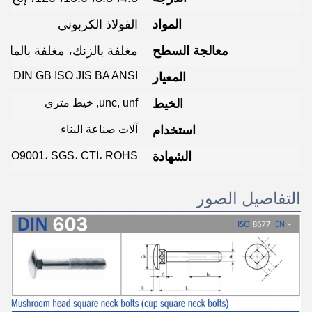
المواد
الفولاذ الكربوني
معالجة السطح
مغلفة بالزنك، مغلفة بالماء
DIN GB ISO JIS BA ANSI
المعيار
الخيط
unc, unf, خيط متري
استخدام
آلات صناعة البناء
الشهادة
ISO9001، SGS، CTI، ROHS
التفاصيل الصور