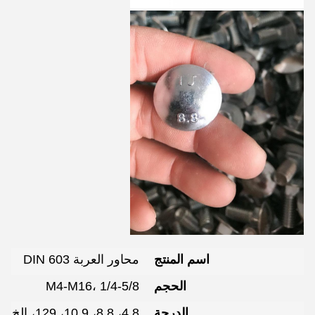
اسم المنتج
محاور العربة DIN 603
الحجم
M4-M16، 1/4-5/8
الدرجة
4.8، 8.8، 10.9، 129، إلخ