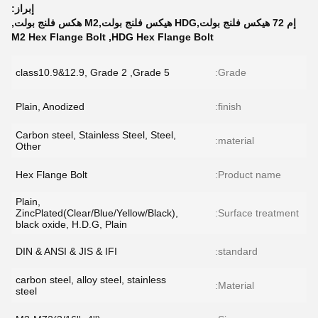
إبراز:
إم 72 هيكس فلنج بولت,HDG هيكس فلنج بولت,M2 هكس فلنج بولت
,
M2 Hex Flange Bolt
,
HDG Hex Flange Bolt
class10.9&12.9, Grade 2 ,Grade 5
Grade:
Plain, Anodized
finish:
Carbon steel, Stainless Steel, Steel,
material:
Other
Hex Flange Bolt
Product name:
Plain,
ZincPlated(Clear/Blue/Yellow/Black),
Surface treatment:
black oxide, H.D.G, Plain
DIN & ANSI & JIS & IFI
standard:
carbon steel, alloy steel, stainless
Material:
steel