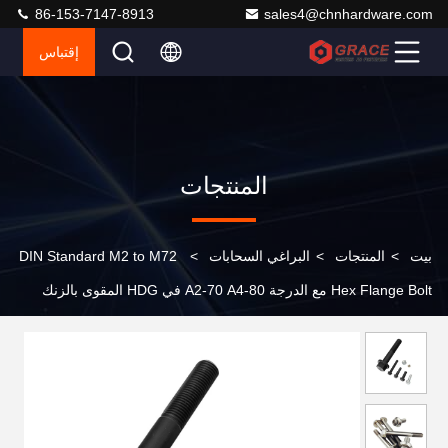
86-153-7147-8913
sales4@chnhardware.com
إقتباس
المنتجات
بيت
>
المنتجات
>
البراغي السحابات
>
DIN Standard M2 to M72
Hex Flange Bolt مع الدرجة A2-70 A4-80 في HDG المقوى بالزنك
لمقاومة التآكل والمتانة