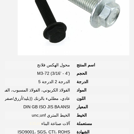
اسم المنتج
محول الهكس فلانج
الحجم
M3-72 (3/16' - 4')
الدرجة
الدرجة 2 الدرجة 5
المواد
الفولاذ الكربوني، الفولاذ المسبوب، الفولا
اللون
عادي، مطليء بالزنك ((بليد/أزرق/صفراء/أسود)
المعيار
DIN GB ISO JIS BA ANSI
الخيط
الخيط المتري unc,unf
مستعملة
آلات صناعة البناء
43546
الشهادة
ISO9001، SGS، CTI، ROHS