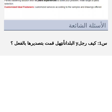
الأسئلة الشائعة
س1: كيف رجل
y البلدان
أنتِ
هل قمت بتصديرها بالفعل ؟
أ
1
:Ex
ب
أرسلت إلى أكثر من 50 دولة أساسا من أمريكا وروسيا 
والمملكة المتحدة والكويت ومصر وتركيا والأردن، الخ.
س2:كيف
هل يمكنني الحصول على بعض العينات؟
A2: العينات الصغيرة في المخزن ويمكن أن توفر العينات مجانا. 
الكتالوج متاح، معظم الأنماط لدينا عينات جاهزة في المخزون. 
العينات المخصصة سوف تستغرق حوالي 5-7days.