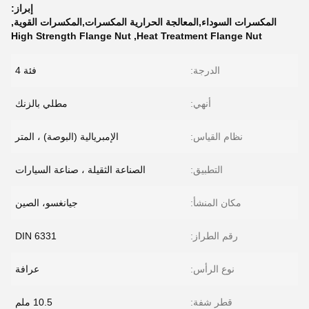
إبراز:
المكسرات السوداء,المعالجة الحرارية المكسرات,المكسرات القوية
,
High Strength Flange Nut
,
Heat Treatment Flange Nut
الدرجة:
فئة 4
أنهي:
مطلي بالزنك
نظام القياس:
الإمبريالية (البوصة) ، المتر
التطبيق:
الصناعة الثقيلة ، صناعة السيارات
مكان المنشأ:
جيانغسو، الصين
رقم الطراز:
DIN 6331
نوع الرأس:
عرافة
قطر شفة:
10.5 ملم