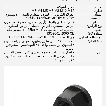
الاسم:
محار الشبكة
قطرها:
M3 M4 M5 M6 M8 M10 M12
المواد:
الفولاذ الكربوني ، الفولاذ المقاوم للصدأ ، الألومنيوم
القياسية:
ISO،DIN ANSI/ASME JIS GB ISO
السطح
عادي، مطلي بالزنك (أزرق، فضي، أصفر) ، مشحون، مش
نوع الرأس:
الرأس المسطح ، الرأس المضاد ، الرأس المقلوب
العبوة:
الحمولة في الكرتونات (25kg Max.) + تصدير علبة أو وفقا لمتطلبات العميل
شهادة ISO:
ISO9001-2000 CE
المصطلح التجاري:
من المصنع، FOB/CIF/CFR/CNF/EXW/DDU/DDP
مدة الدفع:
ت / ت ، L / C ، ويسترن يونيون ، موني جرام ، باي بال
• التسوق من نقطة واحدة ؛ • المهندسين المحترفين وا
الجودة
المزايا
• اجتازت اعتماد الجودة • مخزون كبير للحجم القياسي
• التسليم في الوقت المناسب • إمداد المواد وتقارير الاخت
• عينات مجانية