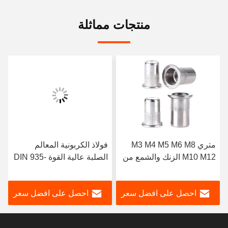
منتجات مماثلة
متري M3 M4 M5 M6 M8
فولاذ الكربونية المعالم
M10 M12 الزنك والشمع من
الصلبة عالية القوة DIN 935-
الفولاذ المقاوم للصدأ 304
1 M12 1.25 هيكساجونية
316 المكورات المستديرة
احصل على افضل سعر
احصل على افضل سعر
الرأس المسطحة العمياء
نقطة الزنج للمنتجات