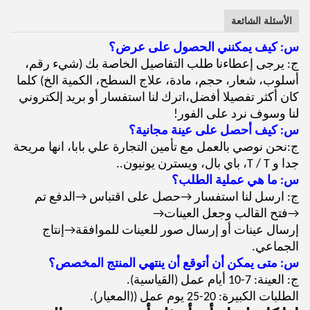
الأسئلة الشائعة
س: كيف يمكنني الحصول على عرض؟
ج: يرجى إعطاءنا طلب التفاصيل الخاصة بك (شيء رقم،
أسلوب، شعار، حجم، مادة، علاج السطح، الكمية الخ) كلما
كان أكثر تفصيلا أفضل،اترك لنا استفسار أو بريد إلكتروني
لنا وسوف نرد على الفور!
س: كيف أحصل على عينة مجانية؟
ج:نحن نوصي بالعمل مع تأمين التجارة علي بابا، انها مريحة
جدا و T / T، باي بال، ويسترن يونيون..
س: ما هي عملية الطلب؟
ج: ارسل لنا استفسار →حصل على اقتباس →الدفع تم
→فتح القالب وجعل العينات→
إرسال عينات أو إرسال صور للعينات للموافقة→إنتاج
الجماعي.
س: متى يمكن أن أتوقع أن ينتهي المنتج المخصص؟
ج: العينة: 7-10 أيام عمل (القياسية).
الطلبات الكبيرة: 20-25 يوم عمل ((المعيار).