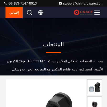
86-153-7147-8913
sales4@chnhardware.com
إقتباس
المنتجات
بيت
>
المنتجات
>
قفل المكسرات
>
Din6331 M7 فولاذ الكربون
الأسود أكسيد قوة عالية فليانج المكسر مع المعالجة الحرارية وشكل
فليانج