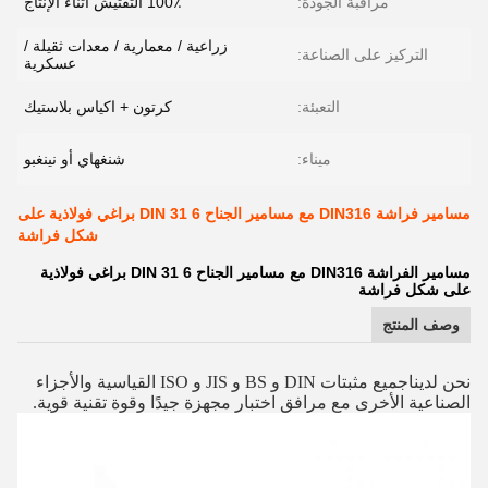
مراقبة الجودة:
100٪ التفتيش أثناء الإنتاج
زراعية / معمارية / معدات ثقيلة /
التركيز على الصناعة:
عسكرية
التعبئة:
كرتون + اكياس بلاستيك
ميناء:
شنغهاي أو نينغبو
مسامير فراشة DIN316 مع مسامير الجناح DIN 31 6 براغي فولاذية على
شكل فراشة
مسامير الفراشة DIN316 مع مسامير الجناح DIN 31 6 براغي فولاذية
على شكل فراشة
وصف المنتج
نحن لدينا
جميع مثبتات DIN و BS و JIS و ISO القياسية والأجزاء
الصناعية الأخرى مع مرافق اختبار مجهزة جيدًا وقوة تقنية قوية.