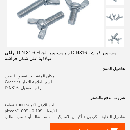
مسامير فراشة DIN316 مع مسامير الجناح DIN 31 6 براغي
فولاذية على شكل فراشة
تفاصيل المنتج
مكان المنشأ: جيانغسو ، الصين
اسم العلامة التجارية: Grace
رقم الموديل: DIN316
شروط الدفع والشحن
الحد الأدنى لكمية: 1000 قطعة
الأسعار: $0.10 - $1.00/pieces
تفاصيل التغليف: كرتون + أكياس بلاستيكية + منصة نقالة أو حسب الطلب