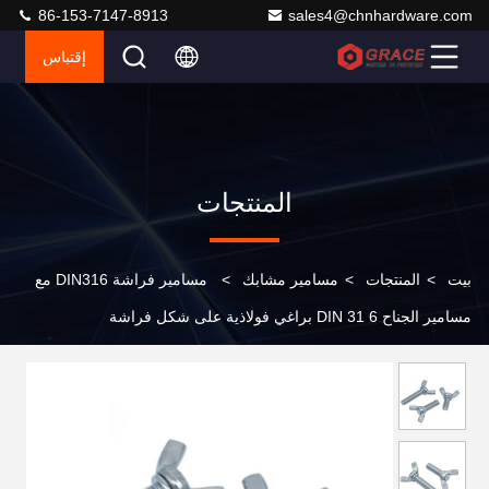
86-153-7147-8913
sales4@chnhardware.com
إقتباس
المنتجات
بيت
>
المنتجات
>
مسامير مشابك
>
مسامير فراشة DIN316 مع
مسامير الجناح DIN 31 6 براغي فولاذية على شكل فراشة