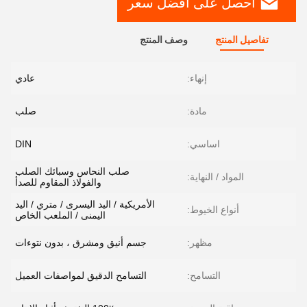
احصل على افضل سعر
تفاصيل المنتج
وصف المنتج
إنهاء:
عادي
مادة:
صلب
اساسي:
DIN
صلب النحاس وسبائك الصلب
المواد / النهاية:
والفولاذ المقاوم للصدأ
الأمريكية / اليد اليسرى / متري / اليد
أنواع الخيوط:
اليمنى / الملعب الخاص
مظهر:
جسم أنيق ومشرق ، بدون نتوءات
التسامح:
التسامح الدقيق لمواصفات العميل