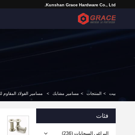
Kunshan Grace Hardware Co., Ltd.
بيت
>
المنتجات
>
مسامير مشابك
>
مسامير الفولاذ المقاوم للصدأ المتقاطعة  SS316
فئات
البراغي السحابات
(236)