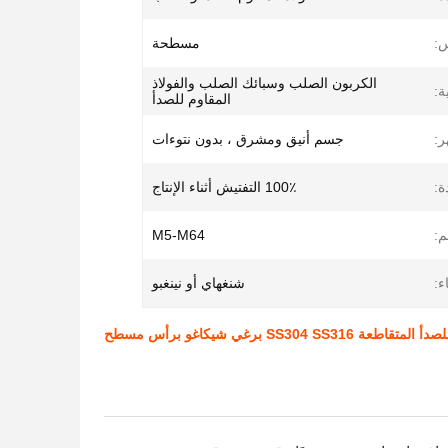
س:
مسطحة
الكربون الصلب وسبائك الصلب والفولاذ
ة:
المقاوم للصدأ
:
جسم أنيق ومشرق ، بدون نتوءات
ة:
100٪ التفتيش أثناء الإنتاج
م:
M5-M64
ء:
شنغهاي أو نينغبو
SS304 S برغي شيكاغو برأس مسطح