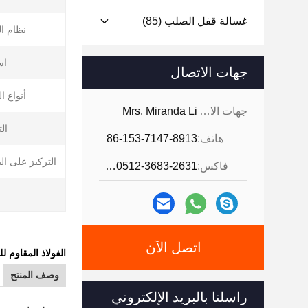
غسالة قفل الصلب
(85)
نظام ا
اس
جهات الاتصال
أنواع ا
جهات الاتصال:
Mrs. Miranda Li
ال
هاتف:
86-153-7147-8913
التركيز على ال
فاكس:
86-0512-3683-2631
ا
اتصل الآن
الفولاذ المقاوم للصدأ SS304 SS316 شقة برأس الصليب عط
وصف المنتج
راسلنا بالبريد الإلكتروني