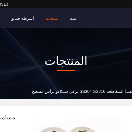
8913
بيت
منتجات
أشرطة فيديو
المنتجات
SS304 برغي شيكاغو برأس مسطح