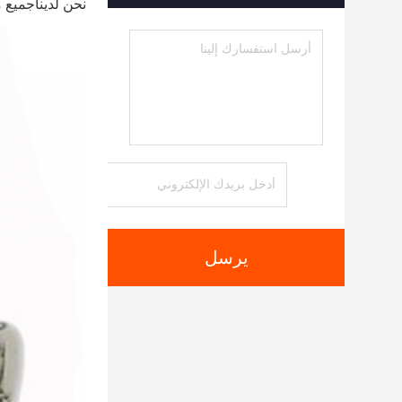
نحن لدينا
جميع مثبتات DIN و BS و JIS و ISO القياسية والأجزاء 
يرسل