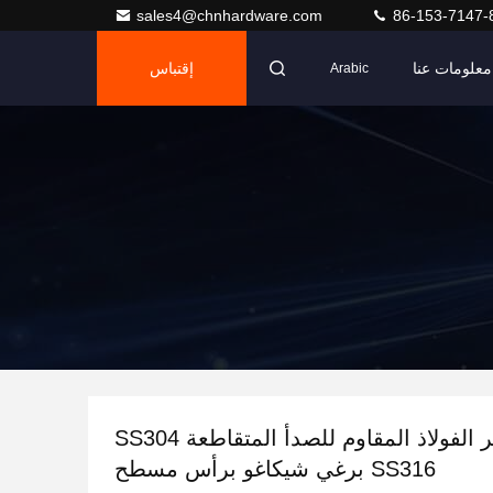
sales4@chnhardware.com
86-153-7147-
معلومات عنا
إقتباس
Arabic
مسامير الفولاذ المقاوم للصدأ المتقاطعة SS304
SS316 برغي شيكاغو برأس مسطح