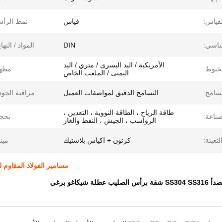
لقياس:
قياس
نمط الرأ
اسي:
DIN
المواد / النهاي
الأمريكية / اليد اليسرى / متري / اليد
لخيوط:
مظهر
اليمنى / الملعب الخاص
تسامح:
التسامح الدقيق لمواصفات العميل
مراقبة الجود
طاقة الرياح ، الطاقة النووية ، التعدين ،
صناعة:
بحج
الرواسب ، الجيش ، النفط والغاز
لتعبئة:
كرتون + اكياس بلاستيك
مينا
مسامير الفولاذ المقاوم للصدأ المتقاطعة S316
لة شيكاغو برغي