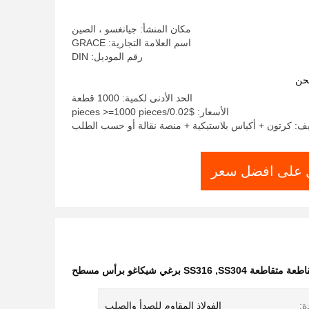
مكان المنشأ: جيانغسو ، الصين
اسم العلامة التجارية: GRACE
رقم الموديل: DIN
حن
الحد الأدنى لكمية: 1000 قطعة
الأسعار: $0.02/pieces >=1000 pieces
يف: كرتون + أكياس بلاستيكية + منصة نقالة أو حسب الطلب
على افضل سعر
عة متقاطعة SS304
,
SS316 برغي شيكاغو برأس مسطح
ة:
الفولاذ المقاوم للصدأ والصلب