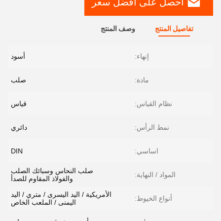
احصل على افضل سعر
تفاصيل المنتج
وصف المنتج
إنهاء:
أسود
مادة:
صلب
نظام القياس:
قياس
نمط الرأس:
دائري
اساسي:
DIN
صلب النحاس وسبائك الصلب
المواد / النهاية:
والفولاذ المقاوم للصدأ
الأمريكية / اليد اليسرى / متري / اليد
أنواع الخيوط:
اليمنى / الملعب الخاص