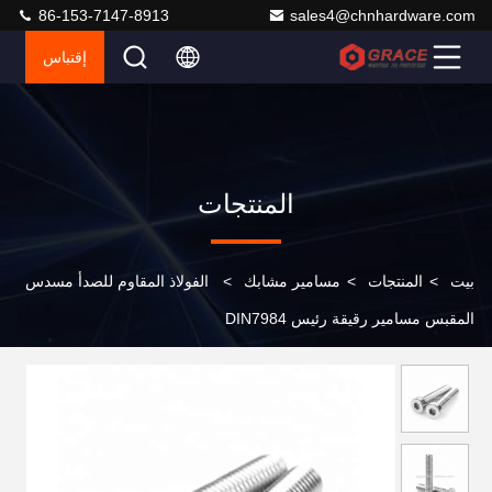
86-153-7147-8913
sales4@chnhardware.com
إقتباس
المنتجات
بيت
>
المنتجات
>
مسامير مشابك
>
الفولاذ المقاوم للصدأ مسدس
المقبس مسامير رقيقة رئيس DIN7984