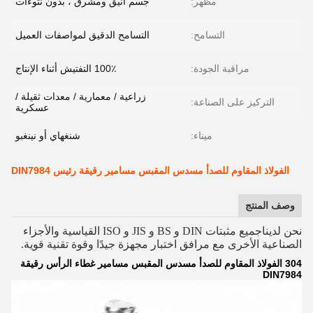
مظهر:
جسم أنيق ومشرق ، بدون نتوءات
التسامح:
التسامح الدقيق لمواصفات العميل
مراقبة الجودة:
100٪ التفتيش أثناء الإنتاج
زراعية / معمارية / معدات ثقيلة /
التركيز على الصناعة:
عسكرية
ميناء:
شنغهاي أو نينغبو
الفولاذ المقاوم للصدأ مسدس المقبس مسامير رقيقة رئيس DIN7984
وصف المنتج
نحن لدينا
جميع مثبتات DIN و BS و JIS و ISO القياسية والأجزاء
الصناعية الأخرى مع مرافق اختبار مجهزة جيدًا وقوة تقنية قوية.
304 الفولاذ المقاوم للصدأ مسدس المقبس مسامير غطاء الرأس رقيقة
DIN7984