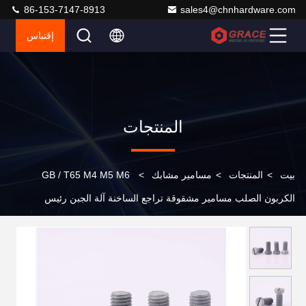
86-153-7147-8913
sales4@chnhardware.com
إقتباس
المنتجات
بيت
>
المنتجات
>
مسامير مشابك
>
GB / T65 M4 M5 M6
الكربون الصلب مسامير مشقوقة تراجع الساخنة آلة الجبن رئيس
المسمار