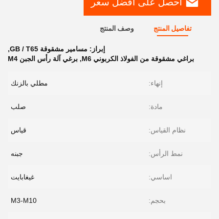
احصل على افضل سعر
تفاصيل المنتج
وصف المنتج
إبراز:
مسامير مشقوقة GB / T65
,
براغي مشقوقة من الفولاذ الكربوني M6
,
برغي آلة رأس الجبن M4
إنهاء:
مطلي بالزنك
مادة:
صلب
نظام القياس:
قياس
نمط الرأس:
جبنه
اساسي:
غيغابايت
بحجم:
M3-M10