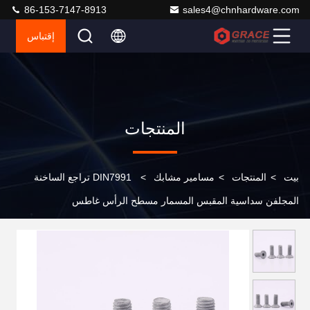
86-153-7147-8913
sales4@chnhardware.com
إقتباس
المنتجات
بيت
>
المنتجات
>
مسامير مشابك
>
DIN7991 تراجع الساخنة
المجلفن سداسية المقبس المسمار مسطح الرأس غاطس