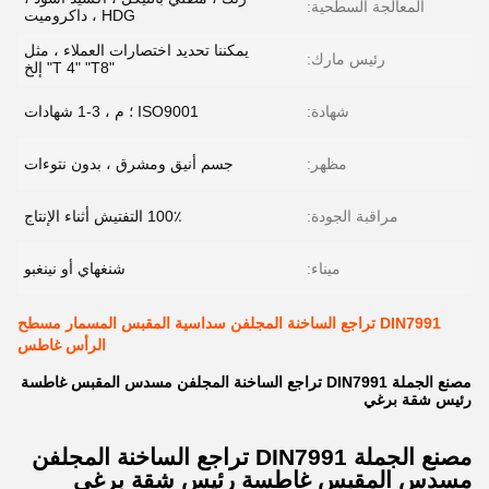
المعالجة السطحية:
HDG ، داكروميت
يمكننا تحديد اختصارات العملاء ، مثل
رئيس مارك:
"T 4" "T8" إلخ
شهادة:
ISO9001 ؛ م ، 3-1 شهادات
مظهر:
جسم أنيق ومشرق ، بدون نتوءات
مراقبة الجودة:
100٪ التفتيش أثناء الإنتاج
ميناء:
شنغهاي أو نينغبو
DIN7991 تراجع الساخنة المجلفن سداسية المقبس المسمار مسطح
الرأس غاطس
مصنع الجملة DIN7991 تراجع الساخنة المجلفن مسدس المقبس غاطسة
رئيس شقة برغي
مصنع الجملة DIN7991 تراجع الساخنة المجلفن
مسدس المقبس غاطسة رئيس شقة برغي