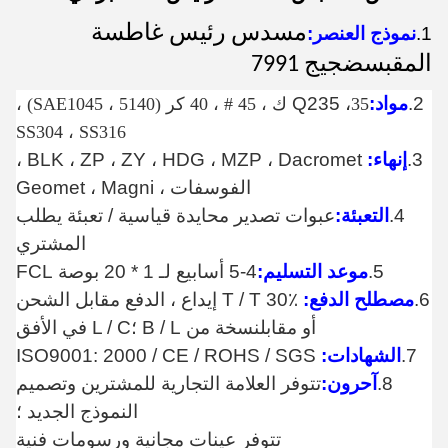
مسدس رئيس غاطسة
1.
نموذج العنصر:
المقبس
ضجيج 7991
2.
مواد:
Q235 ،
35 ك ، 45 # ، 40 كر (SAE1045 ، 5140) ،
SS304 ، SS316
3.
إنهاء:
BLK ، ZP ، ZY ، HDG ، MZP ، Dacromet ،
الفوسفات ، Geomet ، Magni
4.
التعبئة:
عبوات تصدير محايدة قياسية / تعبئة يطلب
المشتري
5.
موعد التسليم:
4-5 أسابيع لـ 1 * 20 بوصة FCL
6.
مصطلح الدفع:
T / T 30٪ إيداع ، الدفع مقابل الشحن
أو مقابل
نسخة من B / L ؛L / C في الأفق
7.
الشهادات:
ISO9001: 2000 / CE / ROHS / SGS
8.
آحرون:
تتوفر العلامة التجارية للمشترين وتصميم
النموذج الجديد ؛
تتوفر عينات مجانية ورسومات فنية