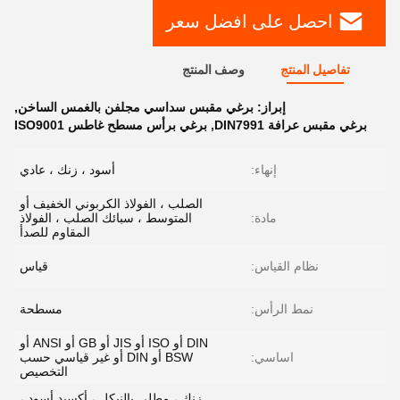
احصل على افضل سعر
تفاصيل المنتج
وصف المنتج
إبراز:
برغي مقبس سداسي مجلفن بالغمس الساخن
,
برغي مقبس عرافة DIN7991
,
برغي برأس مسطح غاطس ISO9001
إنهاء:
أسود ، زنك ، عادي
الصلب ، الفولاذ الكربوني الخفيف أو
مادة:
المتوسط ​​، سبائك الصلب ، الفولاذ
المقاوم للصدأ
نظام القياس:
قياس
نمط الرأس:
مسطحة
DIN أو ISO أو JIS أو GB أو ANSI أو
اساسي:
BSW أو DIN أو غير قياسي حسب
التخصيص
زنك ، مطلي بالنيكل ، أكسيد أسود ،