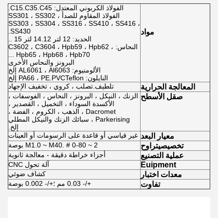
الفولاذ الكربوني المعتدل: C15.C35.C45.
الفولاذ المقاوم للصدأ SS301 ، SS302 ،
SS303 ، SS304 ، SS316 ، SS410 ، SS416 ،
SS430.
مواد
الحديد: 12 لتر 14.12 لتر 15 ..
النحاس: C3602 ، C3604 ، Hpb59 ، Hpb62 ،
Hpb65 ، Hpb68 ، Hpb70 ...
البرونز والنحاس الأخرى
الألومنيوم: AL6061 ، Al6063 إلخ
النايلون: PA66 ، PE.PVCTeflon إلخ
تلطيف.تصلب ، كروي ، تخفيف الإجهاد
المعالجة الحرارية
الزنك ، النيكل ، البرونز ، النحاس ، الفوسفات ،
صقل الأسطح
الأكسدة السوداء ، التخميل ، القصدير ،
Dacromet ، الذهب ، الكروم ، الفضة ،
Parkerising ، سبائك الزنك والنيكل المطلي
إلخ.
غير قياسي أو قاعدة على الرسومات أو العينات
معيار البعد
M1.0 ~ M40. # 0-80 ~ 2 بوصة
تخصيص
يتراوح
أجزاء خراطة دقيقة - معالجة ثانوية
عملية التصنيع
Euipment
آلة تحول CNC
كشاف ضوئي
معدات اختبار
+/- 0.03 مم ؛+/- 0.002 بوصة
تفاوت