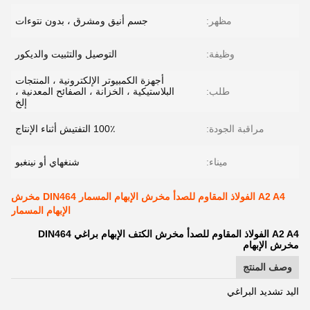
مظهر:
جسم أنيق ومشرق ، بدون نتوءات
وظيفة:
التوصيل والتثبيت والديكور
أجهزة الكمبيوتر الإلكترونية ، المنتجات
طلب:
البلاستيكية ، الخزانة ، الصفائح المعدنية ،
إلخ
مراقبة الجودة:
100٪ التفتيش أثناء الإنتاج
ميناء:
شنغهاي أو نينغبو
A2 A4 الفولاذ المقاوم للصدأ مخرش الإبهام المسمار DIN464 مخرش
الإبهام المسمار
A2 A4 الفولاذ المقاوم للصدأ مخرش الكتف الإبهام براغي DIN464
مخرش الإبهام
وصف المنتج
اليد تشديد البراغي