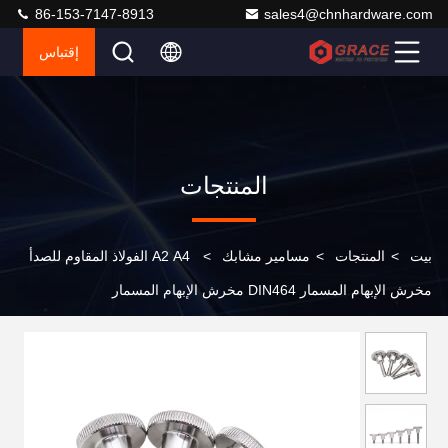
86-153-7147-8913
sales4@chnhardware.com
إقتباس
المنتجات
بيت
>
المنتجات
>
مسامير مشابك
>
A2 A4 الفولاذ المقاوم للصدأ
مخرش الإبهام المسمار DIN464 مخرش الإبهام المسمار