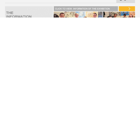
معمل الاختبار
مراقبة الجودة:
يتم تنفيذ مراقبة الجودة بشكل صارم من شراء المواد الخام في
المستودعات إلى عمليات التصنيع المختلفة والتعبئة النهائية. لدينا
كاشف المسحوق المغناطيسي ، آلة اختبار المواد ، المجهر
المعدني ، مثل أدوات الاختبار ، مما يضمن جودة المنتج العالية
والمظهر الجميل.