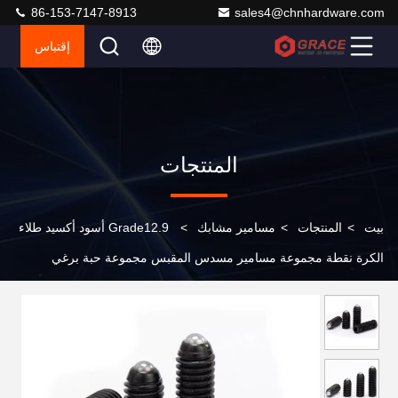
86-153-7147-8913
sales4@chnhardware.com
إقتباس
المنتجات
بيت
>
المنتجات
>
مسامير مشابك
>
Grade12.9 أسود أكسيد طلاء
الكرة نقطة مجموعة مسامير مسدس المقبس مجموعة حبة برغي
مشقوق مجموعة مسامير مع نقطة الكرة