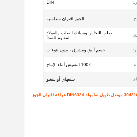
:
DIN
ج:
الجوز اقتران سداسية
صلب النحاس وسبائك الصلب والفولاذ
ة:
المقاوم للصدأ
:
جسم أنيق ومشرق ، بدون نتوءات
ة:
100٪ التفتيش أثناء الإنتاج
ء:
شنغهاي أو نينغبو