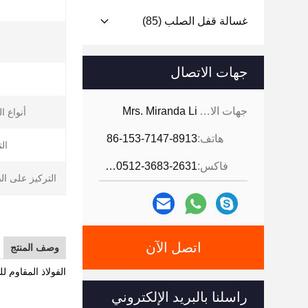
غسالة قفل الصلب
(85)
جهات الاتصال
جهات الاتصال:
Mrs. Miranda Li
أنواع ا
هاتف:
86-153-7147-8913
ال
فاكس:
86-0512-3683-2631
التركيز على ال
اتصل الآن
وصف المنتج
الفولاذ المقاوم للصدأ 304316 موصل طويل صامولة DIN6334 عرا
راسلنا بالبريد الإلكتروني