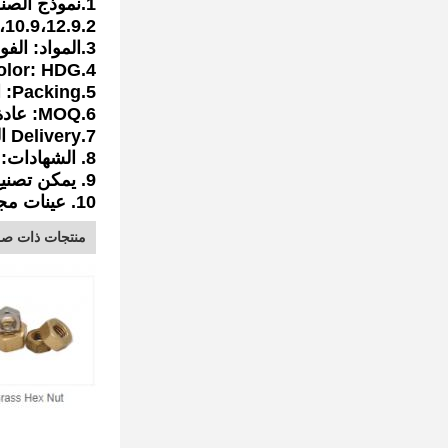
1.نموذج الصنف: الجوز اقتران مسدس
2.Grade: 4.8 8.8،10.9،12.9 وما فوق
3.المواد: الفولاذ المقاوم للصدأ 304،316 ، A325،35 # ، 45 # ، 40Cr (SAE1045 ، 5140)
4.Color: HDG ، أكسيد أسود ، مجلفن ، مطلي بالزنك ، Dacromet
5.Packing: التعبئة تصدير محايدة القياسية / المشتري المطلوبة التعبئة
6.MOQ: عادة ما يكون 3000pcs لكل نموذج
7.Delivery الوقت: 4-5weeks ل 1 * 20 "FCL
8. الشهادات: ISO9001: 2000 / CE / ROHS / SGS
9. يمكن تصنيع المنتجات غير القياسية وفقًا للرسومات والعينات
10. عينات مجانية ورسومات فنية متاحة
منتجات ذات صل