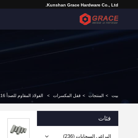
Kunshan Grace Hardware Co., Ltd.
بيت
>
المنتجات
>
قفل المكسرات
>
الفولاذ المقاوم للصدأ 304316 موصل طويل صامولة DIN6334 عرافة اقتران الجوز
فئات
البراغي السحابات
(236)