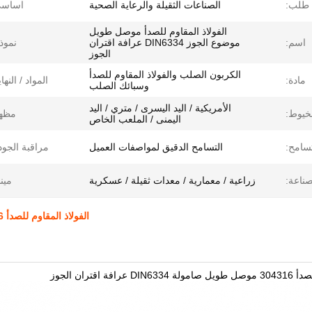
طلب:
الصناعات الثقيلة والرعاية الصحية
اساسي
الفولاذ المقاوم للصدأ موصل طويل
اسم:
موضوع الجوز DIN6334 عرافة اقتران
نموذ
الجوز
الكربون الصلب والفولاذ المقاوم للصدأ
مادة:
المواد / النهاي
وسبائك الصلب
الأمريكية / اليد اليسرى / متري / اليد
لخيوط:
مظهر
اليمنى / الملعب الخاص
تسامح:
التسامح الدقيق لمواصفات العميل
مراقبة الجود
صناعة:
زراعية / معمارية / معدات ثقيلة / عسكرية
مينا
الفولاذ المقاوم للصدأ 304316 موصل طويل صامولة DIN6334 عرافة اقتران الجوز
فة اقتران الجوز