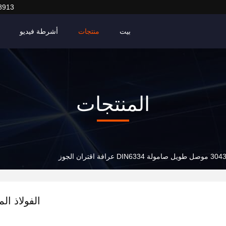
8913
بيت
منتجات
أشرطة فيديو
المنتجات