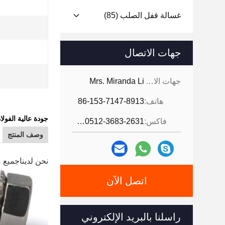
غسالة قفل الصلب
(85)
جهات الاتصال
جهات الاتصال:
Mrs. Miranda Li
هاتف:
86-153-7147-8913
جودة عالية الفولاذ المقاوم للصدأ p nut K
فاكس:
86-0512-3683-2631
وصف المنتج
نحن لدينا
جميع مثبتات DIN و BS و JIS و ISO القياسية والأجزاء 
اتصل الآن
راسلنا بالبريد الإلكتروني