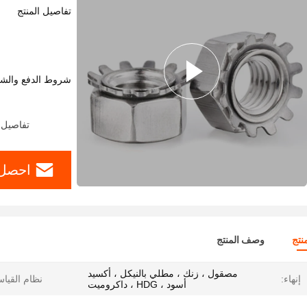
تفاصيل المنتج
شروط الدفع والش
تفاصيل التغليف: 25 كجم / كرت
احصل 
نتج
وصف المنتج
مصقول ، زنك ، مطلي بالنيكل ، أكسيد
إنهاء:
نظام القيا
أسود ، HDG ، داكروميت