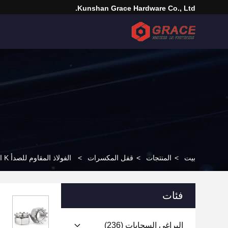
Kunshan Grace Hardware Co., Ltd.
بيت
>
المنتجات
>
قفل المكسرات
>
الفولاذ المقاوم للصدأ K الجوز Kep Nut K المكسرات مع غسالة الأسنان
فئات
البراغي السحابات
(236)