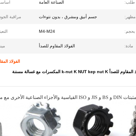
طلب:
الصناعة العامة
اساسي
مظهر:
جسم أنيق ومشرق ، بدون نتوءات
مراقبة الجود
بحجم:
M4-M24
التعبئ
مادة:
الفولاذ المقاوم للصدأ
مينا
الفولاذ المقاوم للصدأ K الجوز Nut K
k-nut K NUT ke المكسرات مع غسالة مسننة
الصناعية الأخرى مع مرافق اختبار مجهزة جيدًا وقوة تقنية قوية.