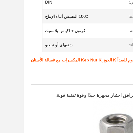
:
DIN
ة:
100٪ التفتيش أثناء الإنتاج
ة:
كرتون + اكياس بلاستيك
ء:
شنغهاي أو نينغبو
Kep  المكسرات مع غسالة الأسنان