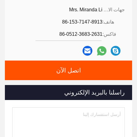
جهات الاتصال:
Mrs. Miranda Li
هاتف:
86-153-7147-8913
فاكس:
86-0512-3683-2631
اتصل الآن
راسلنا بالبريد الإلكتروني