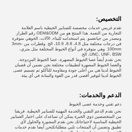
التخصيص:
تقدم غريس خدمات مخصصة للصنابير الخيطية باسم العلامة
التجارية من النعمة. هذا المنتج هو من OEM&ODM رقم الطراز
ومصدر من جيانغسو. يتم استخدامه للبناء، الآلات، الخوهي متوفرة
في درجات مختلفة مثل 4.8، 8.8، 10.9، الخ. وقطرات من 3mm-
100mm. وهي متوفرة في أنواع الخيوط المختلفة مثل متري،
UNC، UNF، BSW، الخ.
نحن نقدم أيضاً عصا الخيوط المصهرة، عصا الخيوط المزدوجة،
والعصا الخيوط المصهرة لتطبيقات مختلفة.نحن نضمن أن قضبان
الخيوط لدينا هي من أعلى جودة ومقاومة للتآكلو تم تصميم عصى
الخيوط لدينا لتوفير أقصى قدر من القوة والمتانة في أي بيئة.
الدعم والخدمات:
دعم تقني وخدمة عصى الخيوط
نحن نقدم الدعم التقني والخدمة المهنية للصنابير الخيطية. فريقنا
من المتخصصين ذوي الخبرة يمكن أن تساعدك على اختيار الصنابير
الخيطية المناسبة لاحتياجاتك.نحن نقدم المشورة والحلول لأي
تطبيق ونضمن أن المنتجات تلبي متطلباتكنحن أيضا نقدم خدمات