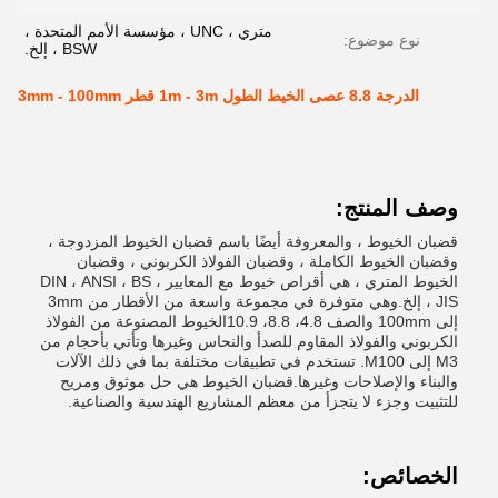
متري ، UNC ، مؤسسة الأمم المتحدة ،
نوع موضوع:
BSW ، إلخ.
الدرجة 8.8 عصى الخيط الطول 1m - 3m قطر 3mm - 100mm
وصف المنتج:
قضبان الخيوط ، والمعروفة أيضًا باسم قضبان الخيوط المزدوجة ،
وقضبان الخيوط الكاملة ، وقضبان الفولاذ الكربوني ، وقضبان
الخيوط المتري ، هي أقراص خيوط مع المعايير DIN ، ANSI ، BS ،
JIS ، إلخ.وهي متوفرة في مجموعة واسعة من الأقطار من 3mm
إلى 100mm والصف 4.8، 8.8، 10.9الخيوط المصنوعة من الفولاذ
الكربوني والفولاذ المقاوم للصدأ والنحاس وغيرها وتأتي بأحجام من
M3 إلى M100. تستخدم في تطبيقات مختلفة بما في ذلك الآلات
والبناء والإصلاحات وغيرها.قضبان الخيوط هي حل موثوق ومريح
للتثبيت وجزء لا يتجزأ من معظم المشاريع الهندسية والصناعية.
الخصائص: