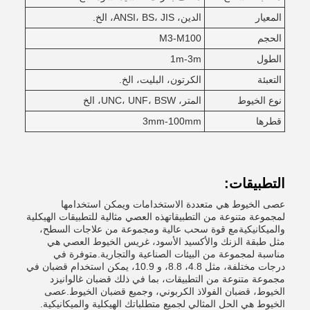
المعيار
الدين، ANSI، BS، JIS، الخ.
الحجم
M3-M100
الطول
1m-3m
التعبئة
الكرتون، البليت، الخ.
نوع الخيوط
المتر، UNC، UNF، BSW، الخ
قطرها
3mm-100mm
التطبيقات:
عصى الخيوط هي متعددة الاستخدامات ويمكن استخدامها
لمجموعة متنوعة من التطبيقاتهذه العصي مثالية للتطبيقات الهيكلية
والميكانيكيةمع قوة سحب عالية ومجموعة من علاجات السطح،
مثل طبقة الزنك والأكسيد الأسود، غريس الخيوط العصي هي
مناسبة لمجموعة من البيئات الصناعية والتجارية.متوفرة في
درجات مختلفة، مثل 4.8، 8.8، و 10.9، يمكن استخدام قضبان في
مجموعة متنوعة من التطبيقات، بما في ذلك قضبان غالوانيزد
الخيوط، قضبان الفولاذ الكربوني، وجميع قضبان الخيوط.عصى
الخيوط هي الحل المثالي لجميع متطلباتك الهيكلية والميكانيكية.