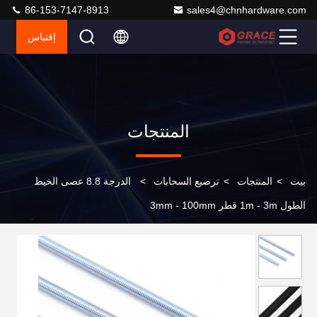
86-153-7147-8913
sales4@chnhardware.com
إقتباس
المنتجات
بيت
>
المنتجات
>
ترصيع السحابات
>
الدرجة 8.8 عصى الخيط
الطول 1m - 3m قطر 3mm - 100mm