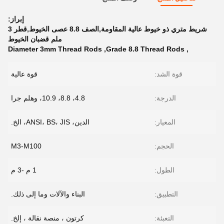
إبراز:
شريط متري ذو خيوط عالية المقاومة,الصف 8.8 عصى الخيوط,قطر 3
ملم قضبان الخيوط
Diameter 3mm Thread Rods
,
Grade 8.8 Thread Rods
,
قوة الشد:
قوة عالية
الدرجة:
4.8، 8.8، 10.9، وهلم جرا
المعيار:
الدين، ANSI، BS، JIS، الخ.
الحجم:
M3-M100
الطول:
1 م -3 م
التطبيق:
البناء والآلات وما إلى ذلك.
التعبئة:
كرتون ، منصة نقالة ، إلخ.