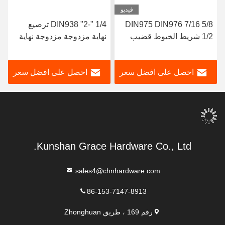
فيديو
DIN975 DIN976 7/16 5/8
1/4 "-2" DIN938 ترصيع
1/2 شريط الخيوط قضيب
نهاية مزدوجة مزدوجة نهاية
بولت ODM OEM
مسمار الترباس DIN 938
احصل على افضل سعر
احصل على افضل سعر
Kunshan Grace Hardware Co., Ltd.
sales4@chnhardware.com
86-153-7147-8913
رقم 169 ، طريق Zhonghuan