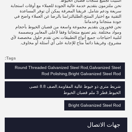
التثبيت لجميع منتجات قضبان الخيوط.
نحن ملتزمون بتقديم خدمة عالية الجودة للعملاء مع أوقات استجابة
سريعة ودعم شامل. فريقنا المعرفة يمكن أن توفر المساعدة
التقنية مع اختيار المنتج،الطلبالتزامنا بالرضا عن العملاء واضح في
جودة منتجاتنا وخدماتنا.
نحن فخورون بتقديم مجموعة واسعة من قضبان الخيوط بأحجام
ومواد مختلفة. يتم تصنيع منتجاتنا وفقا لأعلى المعايير ومصممة
لتلبية احتياجات جميع أنواع التطبيقات.نحن نقدم حلول مخصصة لأي
مشروع، وفريقنا دائماً متاح للإجابة على أي أسئلة أو مخاوف.
Tags:
Round Threaded Galvanized Steel Rod,Galvanized Steel
Rod Polishing,Bright Galvanized Steel Rod
شريط متري ذو خيوط عالية المقاومة,الصف 8.8 عصى
الخيوط,قطر 3 ملم قضبان الخيوط
Bright Galvanized Steel Rod
جهات الاتصال